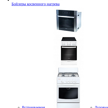
Бойлеры косвенного нагрева
Встраиваемая
Духовы