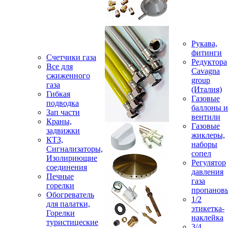
Рукава,
фитинги
Счетчики газа
Редуктора
Все для
Cavagna
сжиженного
group
газа
(Италия)
Гибкая
Газовые
подводка
баллоны и
Зап части
вентили
Краны,
Газовые
задвижки
жиклеры,
КТЗ,
наборы
Сигнализаторы,
сопел
Изолириющие
Регулятор
соединения
давления
Печные
газа
горелки
пропанов
Обогреватель
1/2
для палатки,
этикетка-
Горелки
наклейка
туристицеские
3/4