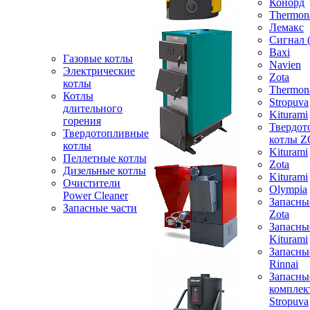
Конорд
Thermon
Лемакс
Сигнал 
Baxi
Газовые котлы
Navien
Электрические
Zota
котлы
Thermon
Котлы
Stropuva
длительного
Kiturami
горения
Твердот
Твердотопливные
котлы 
котлы
Kiturami
Пеллетные котлы
Zota
Дизельные котлы
Kiturami
Очистители
Olympia
Power Cleaner
Запасны
Запасные части
Zota
Запасны
Kiturami
Запасны
Rinnai
Запасны
компле
Stropuva