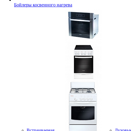
Бойлеры косвенного нагрева
Встраиваемая
Духовы