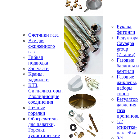
Рукава,
фитинги
Счетчики газа
Редуктора
Все для
Cavagna
сжиженного
group
газа
(Италия)
Гибкая
Газовые
подводка
баллоны и
Зап части
вентили
Краны,
Газовые
задвижки
жиклеры,
КТЗ,
наборы
Сигнализаторы,
сопел
Изолириющие
Регулятор
соединения
давления
Печные
газа
горелки
пропанов
Обогреватель
1/2
для палатки,
этикетка-
Горелки
наклейка
туристицеские
3/4