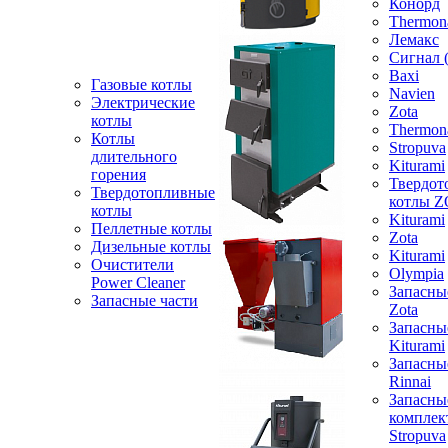
Конорд
Thermon
Лемакс
Сигнал 
Baxi
Газовые котлы
Navien
Электрические
Zota
котлы
Thermon
Котлы
Stropuva
длительного
Kiturami
горения
Твердот
Твердотопливные
котлы 
котлы
Kiturami
Пеллетные котлы
Zota
Дизельные котлы
Kiturami
Очистители
Olympia
Power Cleaner
Запасны
Запасные части
Zota
Запасны
Kiturami
Запасны
Rinnai
Запасны
компле
Stropuva