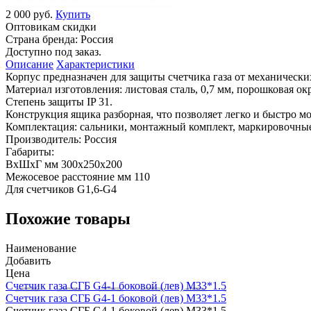
2 000 руб.
Купить
Оптовикам скидки
Страна бренда:
Россия
Доступно под заказ.
Описание
Характеристики
Корпус предназначен для защиты счетчика газа от механическ
Материал изготовления: листовая сталь, 0,7 мм, порошковая ок
Степень защиты IP 31.
Конструкция ящика разборная, что позволяет легко и быстро м
Комплектация: сальники, монтажный комплект, маркировочные
Производитель: Россия
Габариты:
ВхШхГ мм 300х250х200
Межосевое расстояние мм 110
Для счетчиков G1,6-G4
Похожие товары
Наименование
Добавить
Цена
Счетчик газа СГБ G4-1 боковой (лев) М33*1.5
Счетчик газа СГБ G4-1 боковой (лев) М33*1.5
Счетчик газа СГБ G4-1 боковой (лев) М33*1.5