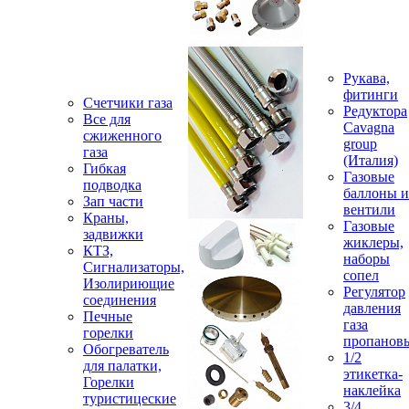
Рукава,
фитинги
Счетчики газа
Редуктора
Все для
Cavagna
сжиженного
group
газа
(Италия)
Гибкая
Газовые
подводка
баллоны и
Зап части
вентили
Краны,
Газовые
задвижки
жиклеры,
КТЗ,
наборы
Сигнализаторы,
сопел
Изолириющие
Регулятор
соединения
давления
Печные
газа
горелки
пропанов
Обогреватель
1/2
для палатки,
этикетка-
Горелки
наклейка
туристицеские
3/4