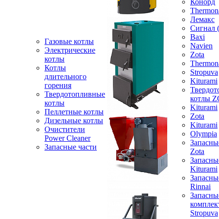
Конорд
Thermon
Лемакс
Сигнал 
Baxi
Газовые котлы
Navien
Электрические
Zota
котлы
Thermon
Котлы
Stropuva
длительного
Kiturami
горения
Твердот
Твердотопливные
котлы 
котлы
Kiturami
Пеллетные котлы
Zota
Дизельные котлы
Kiturami
Очистители
Olympia
Power Cleaner
Запасны
Запасные части
Zota
Запасны
Kiturami
Запасны
Rinnai
Запасны
компле
Stropuva