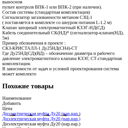
выносном
пульте контроля ВПК-1 или ВПК-2 (при наличии).
Состав системы (стандартная комплектация)
Сигнализатор загазованности метаном СЗЦ-1
( поставляется в комплекте со шнуром питания L-1.2 м)
Клапан запорный электромагнитный КЗЭГ-НД(СД)
Кабель соединительный СК(НД)* (сигнализатор-клапан(НД),
5м)
Пример обозначения в проекте :
СКЗ-КРИСТАЛЛ-1 Ду25НД(СН4)-СТ
Где Ду25НД(СД)(ВД) – обозначение диаметра и рабочего
давление электромагнитного клапана КЗЭГ, СТ-стандартная
комплектация.
В зависимости от задач и условий проектирования система
может комплекто
Похожие товары
Наименование
Добавить
Цена
Диэлектрическая муфта Ду20 (нар.нар.)
Диэлектрическая муфта Ду20 (нар.нар.)
Диэлектрическая муфта Ду20 (нар.нар.)