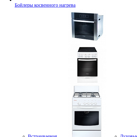
Бойлеры косвенного нагрева
Встраиваемая
Духовы