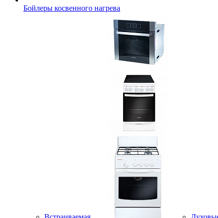
Бойлеры косвенного нагрева
Встраиваемая
Духовы