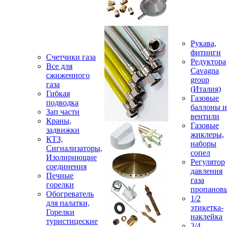
Рукава,
фитинги
Счетчики газа
Редуктора
Все для
Cavagna
сжиженного
group
газа
(Италия)
Гибкая
Газовые
подводка
баллоны и
Зап части
вентили
Краны,
Газовые
задвижки
жиклеры,
КТЗ,
наборы
Сигнализаторы,
сопел
Изолириющие
Регулятор
соединения
давления
Печные
газа
горелки
пропанов
Обогреватель
1/2
для палатки,
этикетка-
Горелки
наклейка
туристицеские
3/4