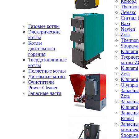
Конорд
Thermon
Лемакс
Сигнал 
Baxi
Газовые котлы
Navien
Электрические
Zota
котлы
Thermon
Котлы
Stropuva
длительного
Kiturami
горения
Твердот
Твердотопливные
котлы 
котлы
Kiturami
Пеллетные котлы
Zota
Дизельные котлы
Kiturami
Очистители
Olympia
Power Cleaner
Запасны
Запасные части
Zota
Запасны
Kiturami
Запасны
Rinnai
Запасны
компле
Stropuva